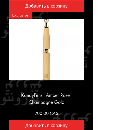
Добавить в корзину
Exclusive
KandyPens - Amber Rose -
Champagne Gold
Цена
200,00 CA$
Добавить в корзину