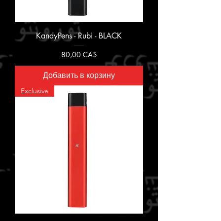
KandyPens - Rubi - BLACK
Цена
80,00 CA$
Добавить в корзину
Exclusive